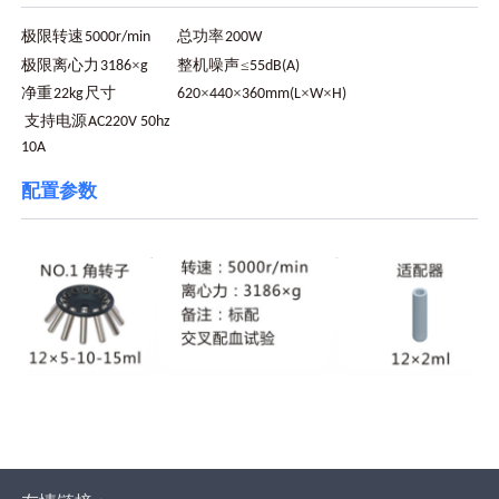
极限转速
总功率
5000r/min
200W
极限离心力
×
整机噪声
≤
3186
g
55dB(A)
净重
尺寸
×
×
×
×
22kg
620
440
360mm(L
W
H)
支持电源
AC220V 50hz
10A
配置参数